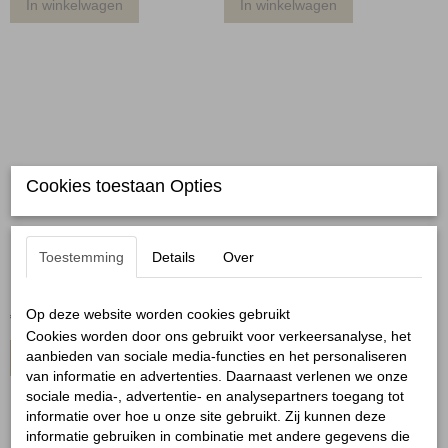
In winkelwagen
In winkelwagen
Cookies toestaan Opties
Toestemming
Details
Over
Kralenarmband geel
Kralenketting geel
Op deze website worden cookies gebruikt
€ 8,95
€ 14,95
Cookies worden door ons gebruikt voor verkeersanalyse, het
aanbieden van sociale media-functies en het personaliseren
In winkelwagen
In winkelwagen
van informatie en advertenties. Daarnaast verlenen we onze
sociale media-, advertentie- en analysepartners toegang tot
informatie over hoe u onze site gebruikt. Zij kunnen deze
informatie gebruiken in combinatie met andere gegevens die