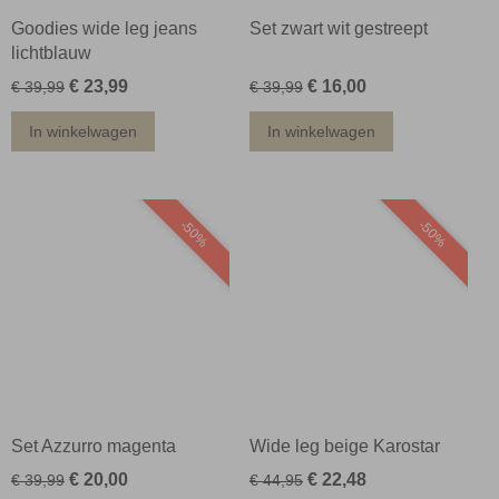
Goodies wide leg jeans
Set zwart wit gestreept
lichtblauw
€ 23,99
€ 16,00
€ 39,99
€ 39,99
In winkelwagen
In winkelwagen
-50%
-50%
Set Azzurro magenta
Wide leg beige Karostar
€ 20,00
€ 22,48
€ 39,99
€ 44,95