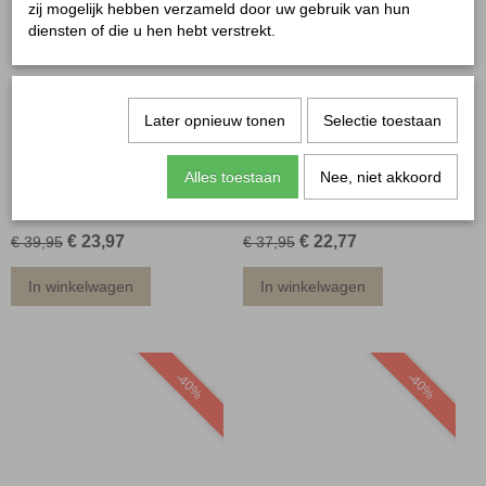
-40%
-40%
zij mogelijk hebben verzameld door uw gebruik van hun
diensten of die u hen hebt verstrekt.
Later opnieuw tonen
Selectie toestaan
Alles toestaan
Nee, niet akkoord
Goodies spijkerjas
Kathy denim short
€ 23,97
€ 22,77
€ 39,95
€ 37,95
In winkelwagen
In winkelwagen
-40%
-40%