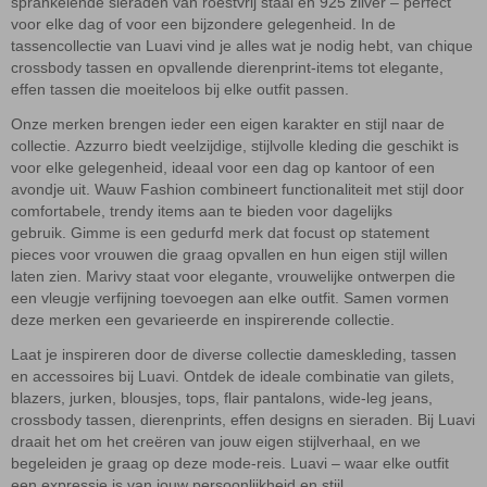
sprankelende sieraden van roestvrij staal en 925 zilver – perfect
voor elke dag of voor een bijzondere gelegenheid. In de
tassencollectie van Luavi vind je alles wat je nodig hebt, van chique
crossbody tassen en opvallende dierenprint-items tot elegante,
effen tassen die moeiteloos bij elke outfit passen.
Onze merken brengen ieder een eigen karakter en stijl naar de
collectie. Azzurro biedt veelzijdige, stijlvolle kleding die geschikt is
voor elke gelegenheid, ideaal voor een dag op kantoor of een
avondje uit. Wauw Fashion combineert functionaliteit met stijl door
comfortabele, trendy items aan te bieden voor dagelijks
gebruik. Gimme is een gedurfd merk dat focust op statement
pieces voor vrouwen die graag opvallen en hun eigen stijl willen
laten zien. Marivy staat voor elegante, vrouwelijke ontwerpen die
een vleugje verfijning toevoegen aan elke outfit. Samen vormen
deze merken een gevarieerde en inspirerende collectie.
Laat je inspireren door de diverse collectie dameskleding, tassen
en accessoires bij Luavi. Ontdek de ideale combinatie van gilets,
blazers, jurken, blousjes, tops, flair pantalons, wide-leg jeans,
crossbody tassen, dierenprints, effen designs en sieraden. Bij Luavi
draait het om het creëren van jouw eigen stijlverhaal, en we
begeleiden je graag op deze mode-reis. Luavi – waar elke outfit
een expressie is van jouw persoonlijkheid en stijl.