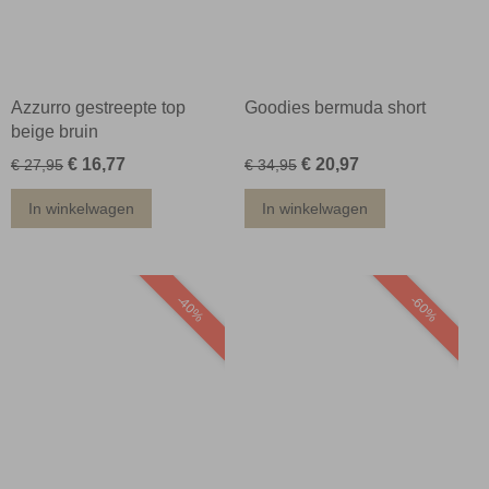
Azzurro gestreepte top
Goodies bermuda short
beige bruin
€ 16,77
€ 20,97
€ 27,95
€ 34,95
In winkelwagen
In winkelwagen
-40%
-60%