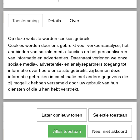
€ 15,95
€ 14,95
In winkelwagen
In winkelwagen
Toestemming
Details
Over
Op deze website worden cookies gebruikt
Cookies worden door ons gebruikt voor verkeersanalyse, het
aanbieden van sociale media-functies en het personaliseren
van informatie en advertenties. Daarnaast verlenen we onze
sociale media-, advertentie- en analysepartners toegang tot
informatie over hoe u onze site gebruikt. Zij kunnen deze
informatie gebruiken in combinatie met andere gegevens die
zij mogelijk hebben verzameld door uw gebruik van hun
diensten of die u hen hebt verstrekt.
Armband dubbel schakel
Armband vijf bedels zilver
zilver
Later opnieuw tonen
Selectie toestaan
€ 16,95
€ 16,95
Alles toestaan
Nee, niet akkoord
In winkelwagen
In winkelwagen