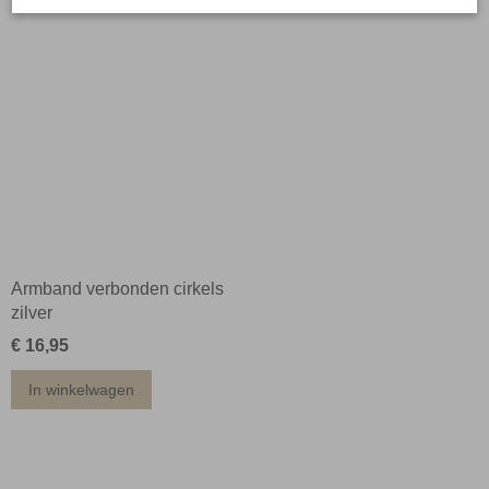
Armband verbonden cirkels
zilver
€ 16,95
In winkelwagen