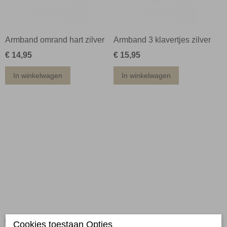
Armband omrand hart zilver
Armband 3 klavertjes zilver
€ 14,95
€ 15,95
In winkelwagen
In winkelwagen
Armband 3 hartjes zilver
Armband hart zilver
Cookies toestaan Opties