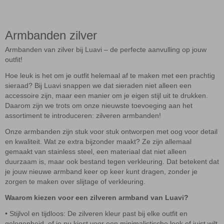
Armbanden zilver
Armbanden van zilver bij Luavi – de perfecte aanvulling op jouw
outfit!
Hoe leuk is het om je outfit helemaal af te maken met een prachtig
sieraad? Bij Luavi snappen we dat sieraden niet alleen een
accessoire zijn, maar een manier om je eigen stijl uit te drukken.
Daarom zijn we trots om onze nieuwste toevoeging aan het
assortiment te introduceren: zilveren armbanden!
Onze armbanden zijn stuk voor stuk ontworpen met oog voor detail
en kwaliteit. Wat ze extra bijzonder maakt? Ze zijn allemaal
gemaakt van stainless steel, een materiaal dat niet alleen
duurzaam is, maar ook bestand tegen verkleuring. Dat betekent dat
je jouw nieuwe armband keer op keer kunt dragen, zonder je
zorgen te maken over slijtage of verkleuring.
Waarom kiezen voor een zilveren armband van Luavi?
• Stijlvol en tijdloos: De zilveren kleur past bij elke outfit en
gelegenheid, of je nu kiest voor een minimalistische look of juist wilt