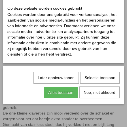
✓
Op voorraad
Op deze website worden cookies gebruikt
Aantal
Cookies worden door ons gebruikt voor verkeersanalyse, het
aanbieden van sociale media-functies en het personaliseren
van informatie en advertenties. Daarnaast verlenen we onze
sociale media-, advertentie- en analysepartners toegang tot
informatie over hoe u onze site gebruikt. Zij kunnen deze
informatie gebruiken in combinatie met andere gegevens die
In winkelwagen
zij mogelijk hebben verzameld door uw gebruik van hun
diensten of die u hen hebt verstrekt.
Armband 3 klavertjes zilver
Een beetje geluk draag je gewoon om je pols – deze
Armband 3
Later opnieuw tonen
Selectie toestaan
klavertjes zilver
is daar het perfecte voorbeeld van.
De klavertjes geven het sieraad een speelse, symbolische touch:
Alles toestaan
Nee, niet akkoord
een subtiele reminder aan geluk, hoop en positieve vibes.
Het verfijnde design maakt deze armband perfect voor dagelijks
gebruik.
De drie kleine klavertjes zijn mooi verdeeld over de schakel en
zorgen voor net dat beetje extra zonder te overheersen.
Gemaakt van stainless steel, dus hij verkleurt niet en blijft lang