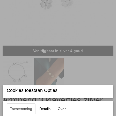
Verkrijgbaar in zilver & goud
Cookies toestaan Opties
Armband 3 klavertjes zilver
Toestemming
Details
Over
€ 15,95
(inclusief btw 21%)