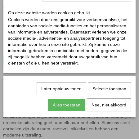
€ 17,95
(inclusief btw 21%)
Op deze website worden cookies gebruikt
✓
Op voorraad
Cookies worden door ons gebruikt voor verkeersanalyse, het
aanbieden van sociale media-functies en het personaliseren
Aantal
van informatie en advertenties. Daarnaast verlenen we onze
sociale media-, advertentie- en analysepartners toegang tot
informatie over hoe u onze site gebruikt. Zij kunnen deze
informatie gebruiken in combinatie met andere gegevens die
zij mogelijk hebben verzameld door uw gebruik van hun
In winkelwagen
diensten of die u hen hebt verstrekt.
Oorringen klaver fuchsia goud
Later opnieuw tonen
Selectie toestaan
Voeg een vleugje elegantie en kleur toe aan je look met deze
prachtige oorringen. Deze oorbellen zijn ontworpen met een
delicate klavervorm en zijn uitgevoerd in een levendige fuchsia
Alles toestaan
Nee, niet akkoord
kleur, gecombineerd met een gouden afwerking van stainless steel.
De klaverhanger is gemaakt van natuursteen, wat een natuurlijke
en unieke uitstraling geeft aan elk paar oorbellen. Stainless steel
oorbellen zijn duurzaam, roestvrij, nikkelvrij en hebben een
moderne uitstraling.