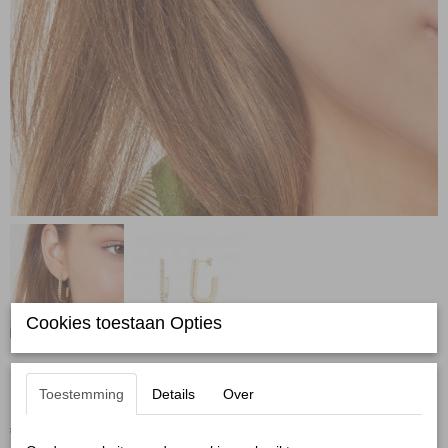
Cookies toestaan Opties
Oorbellen zirkonstenen goud
Toestemming
Details
Over
€ 17,99
(inclusief btw 21%)