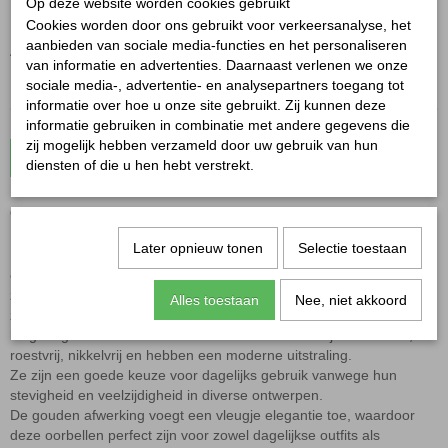
Op deze website worden cookies gebruikt
✓
Op voorraad
Cookies worden door ons gebruikt voor verkeersanalyse, het
aanbieden van sociale media-functies en het personaliseren
Aantal
van informatie en advertenties. Daarnaast verlenen we onze
sociale media-, advertentie- en analysepartners toegang tot
informatie over hoe u onze site gebruikt. Zij kunnen deze
informatie gebruiken in combinatie met andere gegevens die
zij mogelijk hebben verzameld door uw gebruik van hun
In winkelwagen
diensten of die u hen hebt verstrekt.
Oorbellen zirkonstenen goud
Later opnieuw tonen
Selectie toestaan
Deze betoverende oorbellen zirkonstenen goud zijn ontworpen in
een langwerpige ovale vorm en versierd met fonkelende
zirkoonstenen. Vervaardigd uit hoogwaardig roestvrij staal, bieden
Alles toestaan
Nee, niet akkoord
ze niet alleen een luxueuze uitstraling, maar ook duurzaamheid en
langdurige schoonheid. Stainless steel oorbellen zijn duurzaam,
roestvrij, nikkelvrij en hebben een moderne uitstraling.
Ze zijn een goede keuze voor dagelijks gebruik vanwege hun
stevigheid en veelzijdigheid in diverse ontwerpen.
De gouden afwerking voegt een vleugje elegantie toe, waardoor
deze oorbellen perfect zijn voor zowel dagelijkse outfits als