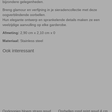
bijzondere gelegenheden.
Breng glamour en verfijning in je sieradencollectie met deze
oogverblindende oorbellen.
Hun elegante ontwerp en sprankelende details maken ze een
veelzijdige aanvulling op elke garderobe.
Afmeting:
2,90 cm x 2,10 cm x 0
Materiaal:
Stainless steel
Ook interessant
Oorknopjes bloem strass goud
Oorbellen rond print goud 4 cm