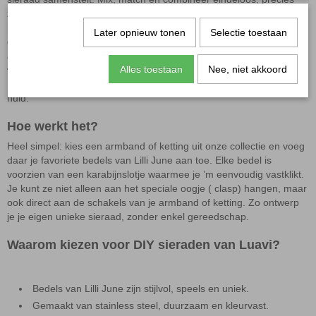
zoals jij het mooi vindt.De bedels zijn afkomstig van ons nieuwste
merk: Lilli June. Een merk dat staat voor speelse details, stijlvolle
Later opnieuw tonen
Selectie toestaan
designs en kwaliteit die lang meegaat. Alle bedels, kettingen en
armbanden zijn gemaakt van hoogwaardig stainless steel, dus ze
Alles toestaan
Nee, niet akkoord
verkleuren niet, roesten niet en zijn volledig nikkelvrij en allergievrij.
Ideaal voor dagelijks gebruik én ook geschikt voor de gevoelige
huid.
Hoe werkt het?
Heel simpel: kies een armband of ketting uit onze collectie en voeg
daar je favoriete bedels van Lilli June aan toe. Elke bedel is
voorzien van een karabijnslotje waarmee je ’m eenvoudig vastklikt.
Je kunt ze niet alleen aan het speciale oogje ( clasp) hangen, maar
ook direct aan de schakels van je armband of ketting. Zo ontwerp
je je eigen unieke sieraad, zonder enkel gereedschap.
Waarom kiezen voor DIY sieraden van Luavi?
Bedels van Lilli June zijn stijlvol, speels en uniek.
Gemaakt van stainless steel, duurzaam en kleurvast.