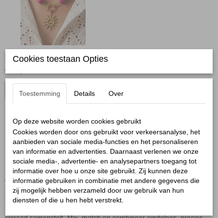
Kralenketting fuchsia
Cookies toestaan Opties
€ 14,95
In winkelwagen
Toestemming
Details
Over
Op deze website worden cookies gebruikt
Cookies worden door ons gebruikt voor verkeersanalyse, het
aanbieden van sociale media-functies en het personaliseren
van informatie en advertenties. Daarnaast verlenen we onze
sociale media-, advertentie- en analysepartners toegang tot
DIY sieraden
informatie over hoe u onze site gebruikt. Zij kunnen deze
informatie gebruiken in combinatie met andere gegevens die
Welkom in de wereld van DIY sieraden, waar jij de ontwerper bent.
zij mogelijk hebben verzameld door uw gebruik van hun
Ontdek onze collectie van stainless steel bedels, armbanden en
diensten of die u hen hebt verstrekt.
kettingen waarmee je in een handomdraai jouw persoonlijke
sieraad samenstelt. Mix, match en combineer eindeloos, precies