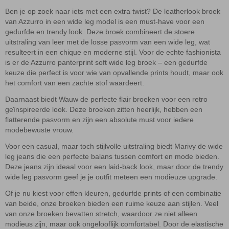
Ben je op zoek naar iets met een extra twist? De leatherlook broek
van Azzurro in een wide leg model is een must-have voor een
gedurfde en trendy look. Deze broek combineert de stoere
uitstraling van leer met de losse pasvorm van een wide leg, wat
resulteert in een chique en moderne stijl. Voor de echte fashionista
is er de Azzurro panterprint soft wide leg broek – een gedurfde
keuze die perfect is voor wie van opvallende prints houdt, maar ook
het comfort van een zachte stof waardeert.
Daarnaast biedt Wauw de perfecte flair broeken voor een retro
geïnspireerde look. Deze broeken zitten heerlijk, hebben een
flatterende pasvorm en zijn een absolute must voor iedere
modebewuste vrouw.
Voor een casual, maar toch stijlvolle uitstraling biedt Marivy de wide
leg jeans die een perfecte balans tussen comfort en mode bieden.
Deze jeans zijn ideaal voor een laid-back look, maar door de trendy
wide leg pasvorm geef je je outfit meteen een modieuze upgrade.
Of je nu kiest voor effen kleuren, gedurfde prints of een combinatie
van beide, onze broeken bieden een ruime keuze aan stijlen. Veel
van onze broeken bevatten stretch, waardoor ze niet alleen
modieus zijn, maar ook ongelooflijk comfortabel. Door de elastische