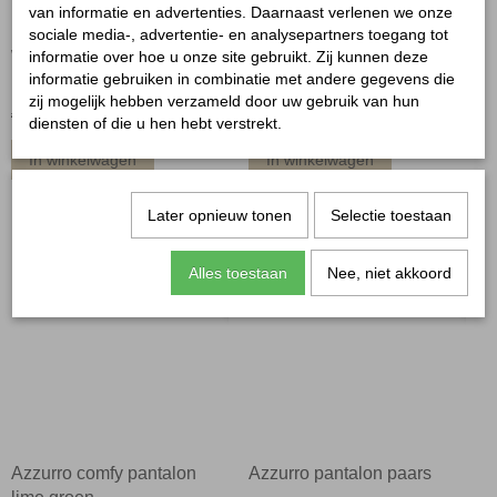
van informatie en advertenties. Daarnaast verlenen we onze
sociale media-, advertentie- en analysepartners toegang tot
Wide leg beige Karostar
Wauw balloon jeans
informatie over hoe u onze site gebruikt. Zij kunnen deze
informatie gebruiken in combinatie met andere gegevens die
lichtblauw
zij mogelijk hebben verzameld door uw gebruik van hun
€ 22,48
€ 29,99
€ 44,95
€ 49,99
diensten of die u hen hebt verstrekt.
In winkelwagen
In winkelwagen
Later opnieuw tonen
Selectie toestaan
-20%
-40%
Alles toestaan
Nee, niet akkoord
Azzurro comfy pantalon
Azzurro pantalon paars