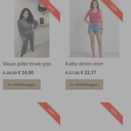
-60%
-40%
Wauw glitter broek grijs
Kathy denim short
€ 16,00
€ 22,77
€ 39,99
€ 37,95
In winkelwagen
In winkelwagen
-40%
-40%