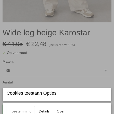
Wide leg beige Karostar
€ 44,95
€ 22,48
(inclusief btw 21%)
✓
Op voorraad
Maten:
Aantal
Cookies toestaan Opties
In winkelwagen
Toestemming
Details
Over