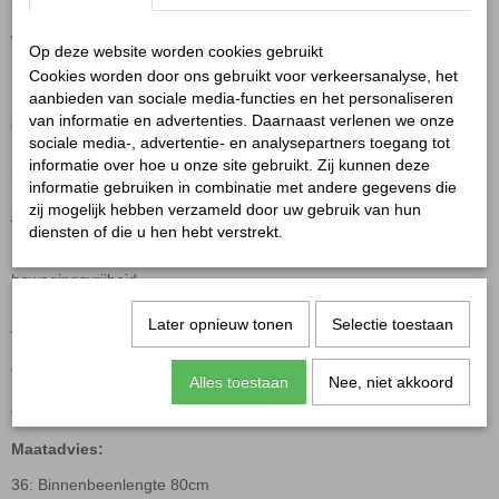
Wide leg beige Karostar
Op deze website worden cookies gebruikt
Cookies worden door ons gebruikt voor verkeersanalyse, het
aanbieden van sociale media-functies en het personaliseren
Deze wide leg jeans van Karostar is dé perfecte combinatie van
van informatie en advertenties. Daarnaast verlenen we onze
comfort en stijl.
sociale media-, advertentie- en analysepartners toegang tot
Het merk staat bekend om de fijne stretch, zowel in de tailleband
informatie over hoe u onze site gebruikt. Zij kunnen deze
als in de gehele broek.
informatie gebruiken in combinatie met andere gegevens die
Hierdoor sluit de jeans mooi aan en zit hij als gegoten, precies wat
zij mogelijk hebben verzameld door uw gebruik van hun
je van Karostar gewend bent.
diensten of die u hen hebt verstrekt.
De broek is gemaakt van katoen gecombineerd met elastisch
materiaal, wat zorgt voor een comfortabele fit met voldoende
bewegingsvrijheid.
De wide leg pasvorm geeft een trendy uitstraling en maakt deze
jeans helemaal van nu.
Later opnieuw tonen
Selectie toestaan
De zachte beige kleur is perfect voor het seizoen en eindeloos te
combineren.
Alles toestaan
Nee, niet akkoord
Draag ‘m casual met één van onze tops of style ‘m iets chiquer
voor een complete look.
Maatadvies:
36: Binnenbeenlengte 80cm