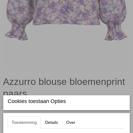
Azzurro blouse bloemenprint
paars
Cookies toestaan Opties
€ 39,99
€ 20,00
(inclusief btw 21%)
✓
Op voorraad
Toestemming
Details
Over
Maten: