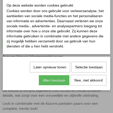
Op deze website worden cookies gebruikt
Cookies worden door ons gebruikt voor verkeersanalyse, het
Aantal
aanbieden van sociale media-functies en het personaliseren
van informatie en advertenties. Daarnaast verlenen we onze
sociale media-, advertentie- en analysepartners toegang tot
informatie over hoe u onze site gebruikt. Zij kunnen deze
informatie gebruiken in combinatie met andere gegevens die
zij mogelijk hebben verzameld door uw gebruik van hun
In winkelwagen
diensten of die u hen hebt verstrekt.
Azzurro blouse bloemenprint paars
Later opnieuw tonen
Selectie toestaan
Deze prachtige Azzurro blouse bloemenprint paars is een echte
eyecatcher!
Gemaakt van een dunne, luchtige stof voor een elegante en
Alles toestaan
Nee, niet akkoord
comfortabele fit.
De blouse is verfijnd afgewerkt met ruches en mooie broderie
details, wat zorgt voor een vrouwelijke en stijlvolle uitstraling.
Leuk in combinatie met de Azzurro pantalon paars voor een
complete, trendy look!