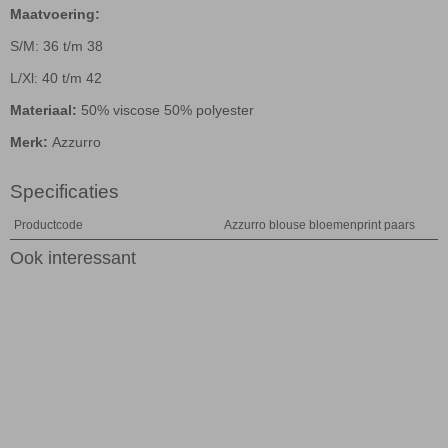
Maatvoering:
S/M: 36 t/m 38
L/Xl: 40 t/m 42
Materiaal:
50% viscose 50% polyester
Merk:
Azzurro
Specificaties
Productcode
Azzurro blouse bloemenprint paars
Ook interessant