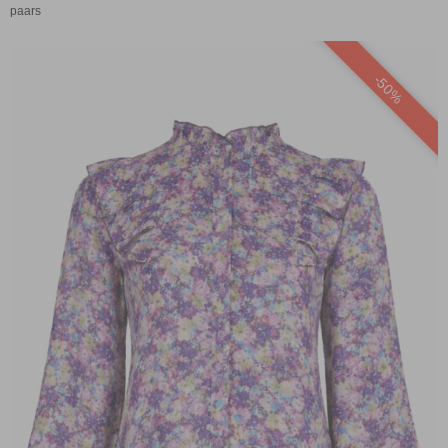
paars
-50%