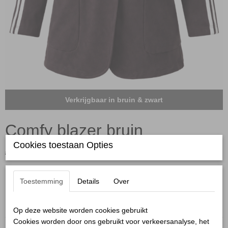
Verkrijgbaar in bruin & zwart
Comfy blazer bruin
Cookies toestaan Opties
€ 39,99
€ 20,00
(inclusief btw 21%)
✓
Op voorraad
Toestemming
Details
Over
Maten:
Op deze website worden cookies gebruikt
Cookies worden door ons gebruikt voor verkeersanalyse, het