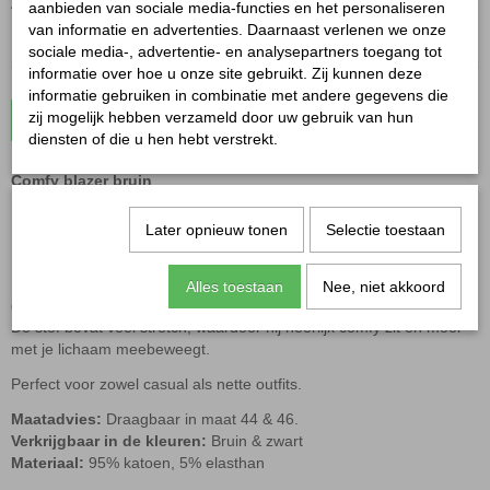
Aantal
aanbieden van sociale media-functies en het personaliseren
van informatie en advertenties. Daarnaast verlenen we onze
sociale media-, advertentie- en analysepartners toegang tot
informatie over hoe u onze site gebruikt. Zij kunnen deze
informatie gebruiken in combinatie met andere gegevens die
zij mogelijk hebben verzameld door uw gebruik van hun
In winkelwagen
diensten of die u hen hebt verstrekt.
Comfy blazer bruin
Later opnieuw tonen
Selectie toestaan
Deze Comfy blazer bruin is een echte musthave voor je garderobe.
De blazer heeft
sierzakken
, een
1-knoopsluiting
om hem dicht te
Alles toestaan
Nee, niet akkoord
dragen en
2 strepen op de mouwen
voor een sportief-chique detail.
De stof bevat
veel stretch
, waardoor hij heerlijk
comfy
zit en mooi
met je lichaam meebeweegt.
Perfect voor zowel casual als nette outfits.
Maatadvies:
Draagbaar in maat 44 & 46.
Verkrijgbaar in de kleuren:
Bruin & zwart
Materiaal:
95% katoen, 5% elasthan