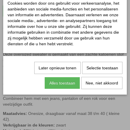
Cookies worden door ons gebruikt voor verkeersanalyse, het
aanbieden van sociale media-functies en het personaliseren
In winkelwagen
van informatie en advertenties. Daarnaast verlenen we onze
sociale media-, advertentie- en analysepartners toegang tot
informatie over hoe u onze site gebruikt. Zij kunnen deze
Azzurro polo sweater zwart
informatie gebruiken in combinatie met andere gegevens die
zij mogelijk hebben verzameld door uw gebruik van hun
De
Azzurro polo sweater zwart
is dé perfecte mix van casual en
diensten of die u hen hebt verstrekt.
stijlvol.
Deze oversized sweater is gemaakt van een zachte katoenen stof
en heeft lange mouwen met een subtiel ballonmouw-effect voor
een speelse, moderne uitstraling.
Later opnieuw tonen
Selectie toestaan
De sweater heeft een kraag met aan de voorkant drie goudkleurige
knoopjes.
Alles toestaan
Nee, niet akkoord
Je kunt de knoopsluiting leuk open dragen voor een nonchalante
look of half gesloten voor een iets nettere stijl.
Combineer hem met een jeans, pantalon of een rok voor een
veelzijdige outfit.
Maatadvies:
Onesize, draagbaar vanaf maat 38 t/m 40 ( kleine
42).
Verkrijgbaar in de kleuren:
zwart