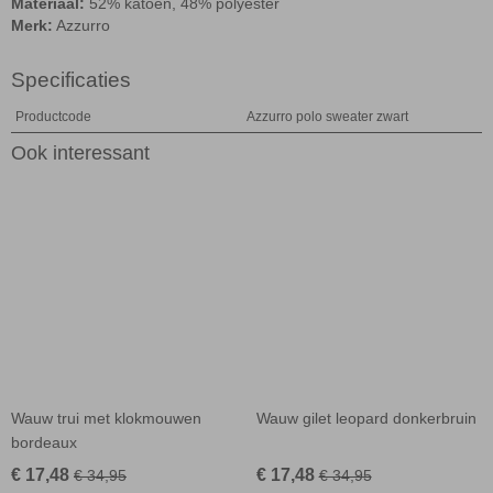
Materiaal:
52% katoen, 48% polyester
Merk:
Azzurro
Specificaties
Productcode
Azzurro polo sweater zwart
Ook interessant
Wauw trui met klokmouwen
Wauw gilet leopard donkerbruin
bordeaux
€ 17,48
€ 17,48
€ 34,95
€ 34,95