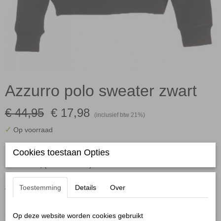
Azzurro polo sweater zwart
€ 44,95
€ 17,98
(inclusief btw 21%)
✓
Op voorraad
Maten:
Cookies toestaan Opties
Aantal
Toestemming
Details
Over
Op deze website worden cookies gebruikt