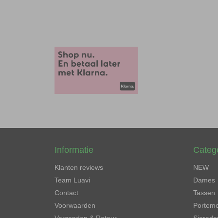
Informatie
Categ
Klanten reviews
NEW
Team Luavi
Dames
Contact
Tassen
Voorwaarden
Portem
Verzenden & Retour
Sierade