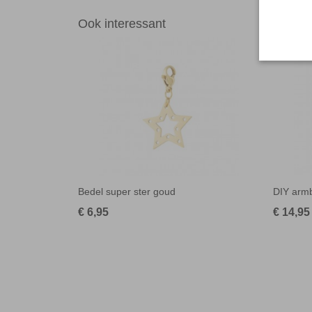
Ook interessant
Bedel super ster goud
DIY armb
€ 6,95
€ 14,95