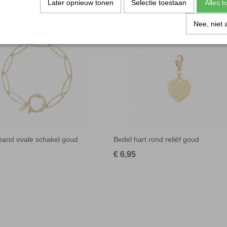
Later opnieuw tonen
Selectie toestaan
Alles 
Nee, niet 
and ovale schakel goud
Bedel hart rond reliëf goud
€ 6,95