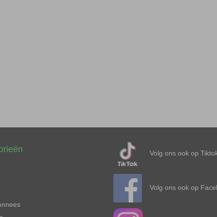
orieën
Volg ons ook op Tiktok
Volg ons ook op Face
onnees
n