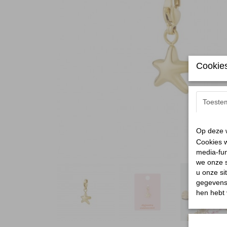
Cookies
Toeste
Op deze w
Cookies w
media-fun
we onze s
u onze si
gegevens 
hen hebt 