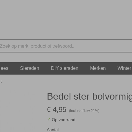
nees
Sieraden
DIY sieraden
Merken
Winter
ud
Bedel ster bolvormi
€ 4,95
(inclusief btw 21%)
✓
Op voorraad
Aantal