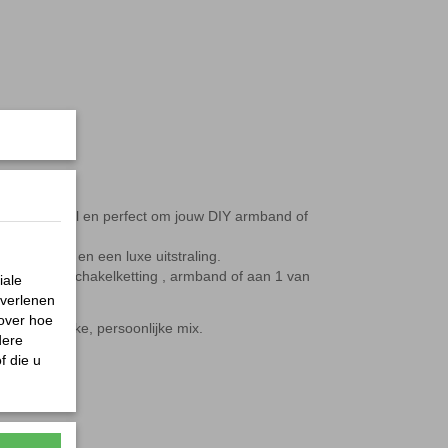
 eyecatcher.
tainless steel en perfect om jouw DIY armband of
 voor diepte en een luxe uitstraling.
ijk aan een schakelketting , armband of aan 1 van
iale
 verlenen
 over hoe
een vrolijke, persoonlijke mix.
dere
f die u