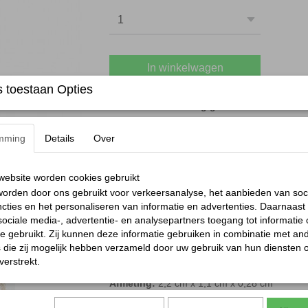
In winkelwagen
 toestaan Opties
Bedel ster bolvormig goud
Deze Bedel ster bolvormig goud is een echte
mming
Details
Over
Volledig uitgevoerd in glanzend goudkleurig s
ketting een speels accent te geven.
De ster heeft een subtiele 3D-vorm, wat zorgt
ebsite worden cookies gebruikt
Dankzij het handige oogje klik je hem makkel
orden door ons gebruikt voor verkeersanalyse, het aanbieden van soc
onze DIY sieraden dmv een clasp.
cties en het personaliseren van informatie en advertenties. Daarnaast
ociale media-, advertentie- en analysepartners toegang tot informatie
Combineer met andere vormen en kleuren voor 
te gebruikt. Zij kunnen deze informatie gebruiken in combinatie met an
die zij mogelijk hebben verzameld door uw gebruik van hun diensten o
Laat jouw sieraad stralen zoals jij dat wil!
verstrekt.
Verkrijgbaar in de kleur
:
goud
Afmeting:
2,2 cm x 1,1 cm x 0,28 cm
Materiaal:
Stainless steel