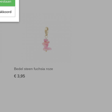
toestaan
akkoord
Bedel steen fuchsia roze
€ 3,95