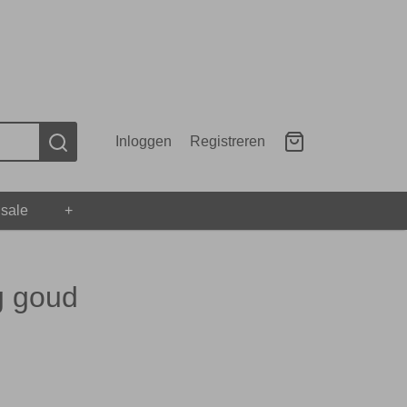
Inloggen
Registreren
 sale
+
g goud