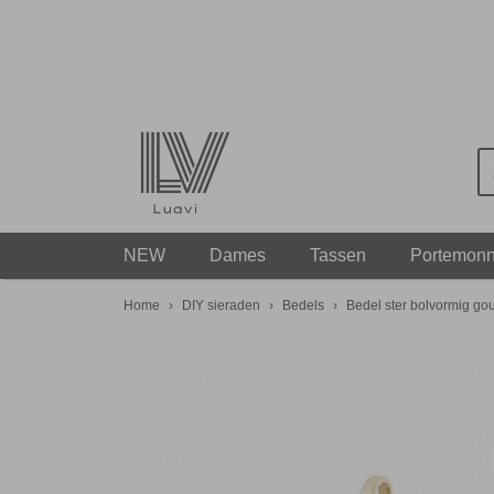
NEW
Dames
Tassen
Portemon
Home
›
DIY sieraden
›
Bedels
›
Bedel ster bolvormig go