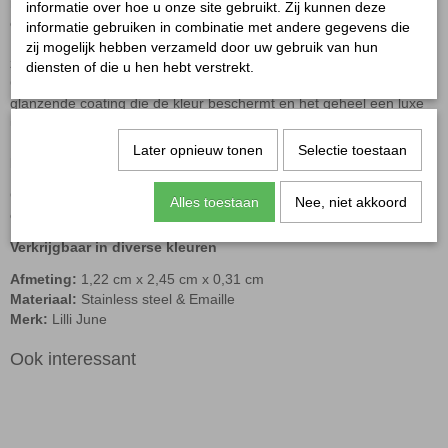
midden een goudkleurige madelief die iets verhoogd ligt, alsof hij
informatie over hoe u onze site gebruikt. Zij kunnen deze
echt uit je sieraad bloeit.
informatie gebruiken in combinatie met andere gegevens die
De rand van de bedel is versierd met fijne, goudkleurige stipjes die
zij mogelijk hebben verzameld door uw gebruik van hun
zorgen voor een elegante afwerking.
diensten of die u hen hebt verstrekt.
Gemaakt van stainless steel en afgewerkt met emaille, een sterke,
glanzende coating die de kleur beschermt en het geheel een luxe
uitstraling geeft.
Met het handige karabijnslotje klik je deze bedel moeiteloos aan je
Later opnieuw tonen
Selectie toestaan
ketting of armband.
Combineer met andere bloemige of kleurrijke bedels uit onze
Alles toestaan
Nee, niet akkoord
collectie en stel jouw eigen bloemensieraad samen!
Verkrijgbaar in diverse kleuren
Afmeting:
1,22 cm x 2,45 cm x 0,31 cm
Materiaal:
Stainless steel & Emaille
Merk:
Lilli June
Ook interessant