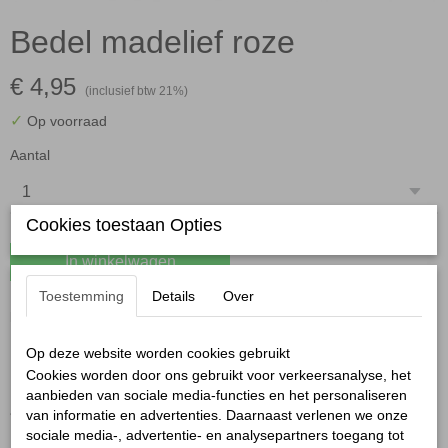
Bedel madelief roze
€ 4,95
(inclusief btw 21%)
✓
Op voorraad
Aantal
Cookies toestaan Opties
In winkelwagen
Toestemming
Details
Over
Bedel madelief roze
Op deze website worden cookies gebruikt
Ben jij een liefhebber van bloemen?
Cookies worden door ons gebruikt voor verkeersanalyse, het
Dan mag deze
Bedel madelief roze
niet ontbreken aan jouw DIY
aanbieden van sociale media-functies en het personaliseren
armband of ketting!
van informatie en advertenties. Daarnaast verlenen we onze
De ronde bedel heeft een zachte roze achtergrond met in het
sociale media-, advertentie- en analysepartners toegang tot