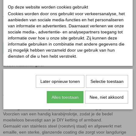
✓
Op voorraad
Op deze website worden cookies gebruikt
Cookies worden door ons gebruikt voor verkeersanalyse, het
Aantal
aanbieden van sociale media-functies en het personaliseren
van informatie en advertenties. Daarnaast verlenen we onze
sociale media-, advertentie- en analysepartners toegang tot
informatie over hoe u onze site gebruikt. Zij kunnen deze
informatie gebruiken in combinatie met andere gegevens die
In winkelwagen
zij mogelijk hebben verzameld door uw gebruik van hun
diensten of die u hen hebt verstrekt.
Bedel madelief geel
Breng de zon in je sieradencollectie met deze vrolijke
Bedel
Later opnieuw tonen
Selectie toestaan
madelief geel!
In het midden schittert een goudkleurige madelief, die er iets
verhoogd op ligt voor een speels 3D-effect.
Alles toestaan
Nee, niet akkoord
De rand van de bedel is afgewerkt met fijne, goudkleurige bolletjes
die het geheel een sierlijke en verfijnde uitstraling geven.
Voorzien van een handig karabijnslotje, zodat je de bedel
moeiteloos bevestigt aan je DIY ketting of armband.
Gemaakt van stainless steel (roestvrij staal) en afgewerkt met
emaille, een sterke, glanzende coating die zorgt voor langdurige