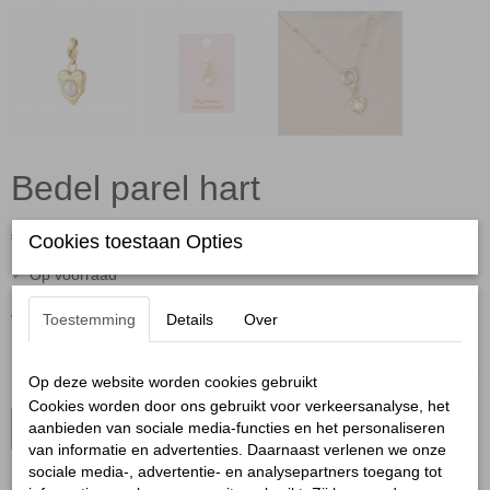
Bedel parel hart
€ 7,95
Cookies toestaan Opties
(inclusief btw 21%)
✓
Op voorraad
Aantal
Toestemming
Details
Over
Op deze website worden cookies gebruikt
Cookies worden door ons gebruikt voor verkeersanalyse, het
aanbieden van sociale media-functies en het personaliseren
In winkelwagen
van informatie en advertenties. Daarnaast verlenen we onze
sociale media-, advertentie- en analysepartners toegang tot
Bedel parel hart