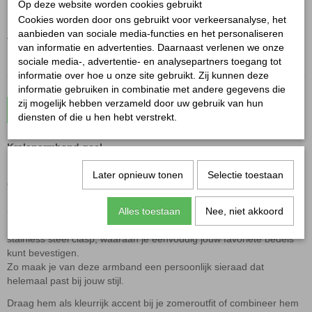
Op deze website worden cookies gebruikt
✓
Op voorraad
Cookies worden door ons gebruikt voor verkeersanalyse, het
aanbieden van sociale media-functies en het personaliseren
Aantal
van informatie en advertenties. Daarnaast verlenen we onze
sociale media-, advertentie- en analysepartners toegang tot
informatie over hoe u onze site gebruikt. Zij kunnen deze
informatie gebruiken in combinatie met andere gegevens die
zij mogelijk hebben verzameld door uw gebruik van hun
In winkelwagen
diensten of die u hen hebt verstrekt.
Kralenarmband geel
Breng direct een zomerse sfeer in je outfit met de
Kralenarmband
Later opnieuw tonen
Selectie toestaan
geel
.
De vrolijke gele kleur geeft iedere look een frisse en zonnige
uitstraling en is perfect voor de warmere dagen van het jaar.
Alles toestaan
Nee, niet akkoord
De armband is gemaakt van harskralen en voorzien van een
stainless steel clasp
, waaraan je eenvoudig jouw favoriete bedels
kunt bevestigen.
Zo maak je van deze armband een persoonlijk sieraad dat
helemaal past bij jouw stijl.
Draag hem als kleurrijk accent bij je zomeroutfit of combineer hem