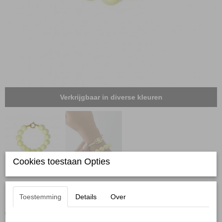
Verkrijgbaar in diverse kleuren
Cookies toestaan Opties
Kralenarmband geel
Toestemming
Details
Over
€ 8,95
(inclusief btw 21%)