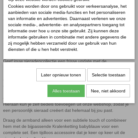
✘
Niet op voorraad
Cookies worden door ons gebruikt voor verkeersanalyse, het
aanbieden van sociale media-functies en het personaliseren
Ontvang een mailtje zodra het product weer op voorraad is.
van informatie en advertenties. Daarnaast verlenen we onze
sociale media-, advertentie- en analysepartners toegang tot
Verstuur
informatie over hoe u onze site gebruikt. Zij kunnen deze
informatie gebruiken in combinatie met andere gegevens die
zij mogelijk hebben verzameld door uw gebruik van hun
Kralenarmband babyblauw
diensten of die u hen hebt verstrekt.
Geef jouw sieradencollectie een frisse update met de
Kralenarmband babyblauw
.
Dankzij de zachte blauwe kleur is deze armband eenvoudig te
Later opnieuw tonen
Selectie toestaan
combineren met verschillende outfits en perfect voor zowel een
casual als een stijlvolle look.
Alles toestaan
Nee, niet akkoord
De armband is gemaakt van mooie harskralen en afgewerkt met
een
stainless steel clasp
.
Hieraan kun je zelf bedels toevoegen uit onze webshop, zodat je
een persoonlijk sieraad creëert dat helemaal bij jou past.
Draag de armband alleen voor een subtiele touch of combineer
hem met de bijpassende
Kralenketting babyblauw
voor een
complete set. Een tijdloos accessoire dat je keer op keer uit de