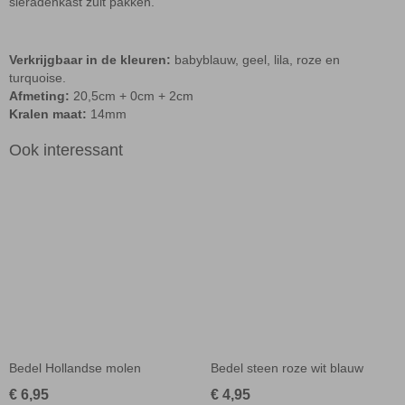
sieradenkast zult pakken.
Verkrijgbaar in de kleuren:
babyblauw, geel, lila, roze en
turquoise.
Afmeting:
20,5cm + 0cm + 2cm
Kralen maat:
14mm
Ook interessant
Bedel Hollandse molen
Bedel steen roze wit blauw
€ 6,95
€ 4,95