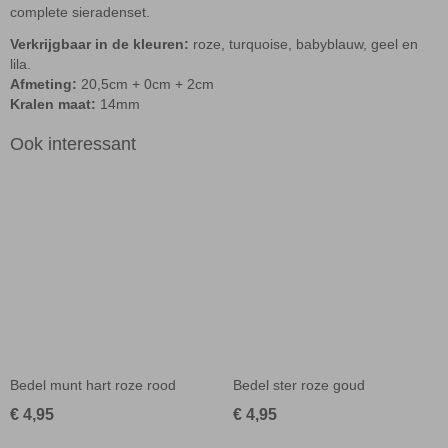
complete sieradenset.
Verkrijgbaar in de kleuren:
roze, turquoise, babyblauw, geel en
lila.
Afmeting:
20,5cm + 0cm + 2cm
Kralen maat:
14mm
Ook interessant
Bedel munt hart roze rood
Bedel ster roze goud
€ 4,95
€ 4,95