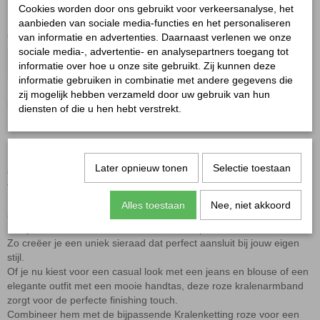
Cookies worden door ons gebruikt voor verkeersanalyse, het
✘
Niet op voorraad
aanbieden van sociale media-functies en het personaliseren
Ontvang een mailtje zodra het product weer op voorraad is.
van informatie en advertenties. Daarnaast verlenen we onze
sociale media-, advertentie- en analysepartners toegang tot
Verstuur
informatie over hoe u onze site gebruikt. Zij kunnen deze
informatie gebruiken in combinatie met andere gegevens die
zij mogelijk hebben verzameld door uw gebruik van hun
Kralenarmband roze
diensten of die u hen hebt verstrekt.
Maak jouw outfit helemaal af met de
Kralenarmband roze
.
De zachte roze tint geeft een vrouwelijke en stijlvolle uitstraling en
Later opnieuw tonen
Selectie toestaan
combineert prachtig met roze accenten, zomerse outfits en trendy
tassen.
De armband is gemaakt van harskralen en voorzien van een
Alles toestaan
Nee, niet akkoord
stainless steel clasp
, zodat je hem eenvoudig kunt personaliseren
met jouw favoriete bedels uit onze webshop.
Zo creëer je een uniek sieraad dat perfect aansluit bij jouw eigen
stijl.
Of je nu kiest voor een casual look met een jeans en blouse of een
elegante outfit met een mooie handtas, deze roze kralenarmband
zorgt voor de perfecte finishing touch.
Combineer hem met de bijpassende
Kralenketting roze
voor een