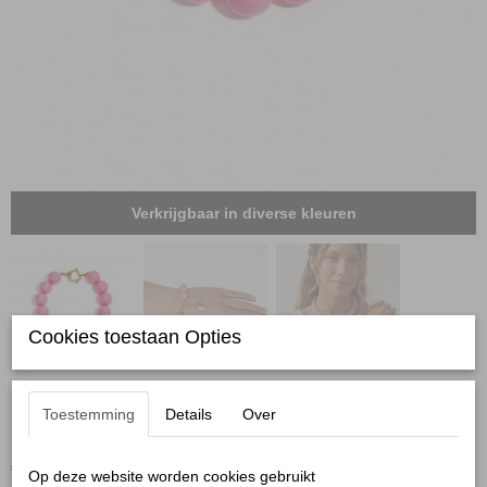
Verkrijgbaar in diverse kleuren
Cookies toestaan Opties
Kralenarmband roze
Toestemming
Details
Over
€ 8,95
(inclusief btw 21%)
Op deze website worden cookies gebruikt