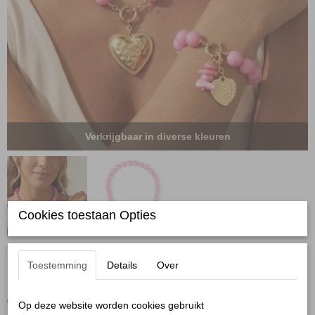
Verkrijgbaar in diverse kleuren
Cookies toestaan Opties
Kralenketting roze
Toestemming
Details
Over
€ 14,95
Op deze website worden cookies gebruikt
(inclusief btw 21%)