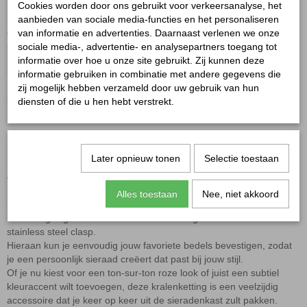
Cookies worden door ons gebruikt voor verkeersanalyse, het
✘
Niet op voorraad
aanbieden van sociale media-functies en het personaliseren
van informatie en advertenties. Daarnaast verlenen we onze
Ontvang een mailtje zodra het product weer op voorraad is.
sociale media-, advertentie- en analysepartners toegang tot
Verstuur
informatie over hoe u onze site gebruikt. Zij kunnen deze
informatie gebruiken in combinatie met andere gegevens die
zij mogelijk hebben verzameld door uw gebruik van hun
Kralenketting roze
diensten of die u hen hebt verstrekt.
Maak jouw roze outfit helemaal compleet met de
kralenketting roze
.
Later opnieuw tonen
Selectie toestaan
Deze trendy ketting is de perfecte toevoeging aan een vrouwelijke
en stijlvolle look.
De zachte roze kralen zorgen voor een speelse uitstraling en geven
Alles toestaan
Nee, niet akkoord
iedere outfit een frisse, modieuze touch.
De ketting is gemaakt van harskralen en afgewerkt met een
stainless steel clasp
.
Hieraan kun je eenvoudig jouw favoriete bedels bevestigen, zodat
je een persoonlijk sieraad creëert dat past bij jouw stijl.
Of je nu kiest voor een ton-sur-ton roze look of juist een subtiel
kleuraccent wilt toevoegen, deze kralenketting is een veelzijdig
accessoire dat je keer op keer uit de sieradenkast zult pakken.