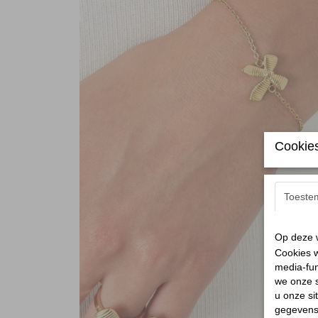
Cookies
Toeste
Op deze w
Cookies w
media-fun
we onze s
u onze si
gegevens 