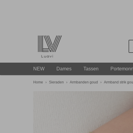
NEW
Dames
Tassen
Portemon
Home
›
Sieraden
›
Armbanden goud
›
Armband strik go