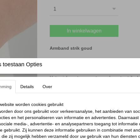
In winkelwagen
Armband strik goud
 toestaan Opties
Deze prachtige
Armband strik goud
vervaardig
toevoeging aan jouw sieradencollectie.
Het unieke ontwerp met een elegante strik als mi
Dankzij de tijdloze gouden afwerking past de
mming
Details
Over
dagelijks gebruik tot speciale momenten.
De minimalistische uitstraling maakt hem ide
ebsite worden cookies gebruikt
gecombineerd worden met andere sieraden v
orden door ons gebruikt voor verkeersanalyse, het aanbieden van soc
Of je de armband nu cadeau doet aan een die
cties en het personaliseren van informatie en advertenties. Daarnaast
charmant symbool van elegantie en verfijning
ociale media-, advertentie- en analysepartners toegang tot informatie
Het duurzame stainless steel zorgt ervoor dat
te gebruikt. Zij kunnen deze informatie gebruiken in combinatie met an
behoudt, waardoor het een praktisch én stijlvo
die zij mogelijk hebben verzameld door uw gebruik van hun diensten o