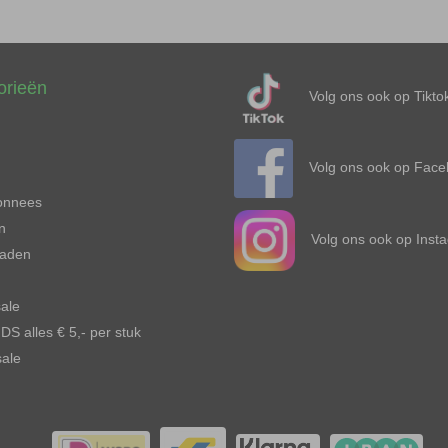
orieën
Volg ons ook op Tiktok
Volg ons ook op Face
onnees
n
Volg ons ook op Insta
raden
sale
DS alles € 5,- per stuk
ale