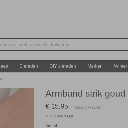
nees
Sieraden
DIY sieraden
Merken
Winter
ud
Armband strik goud
€ 15,95
(inclusief btw 21%)
✓
Op voorraad
Aantal