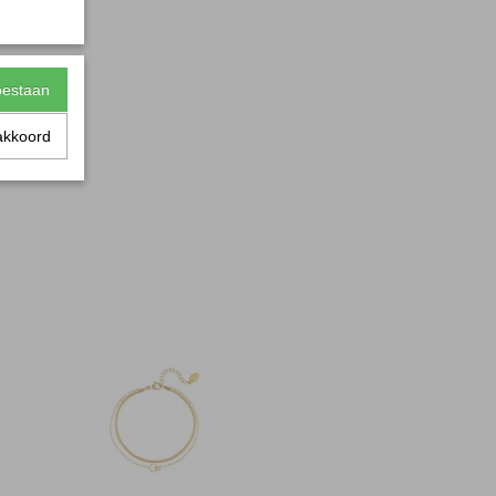
 t/m 19 cm.
toestaan
akkoord