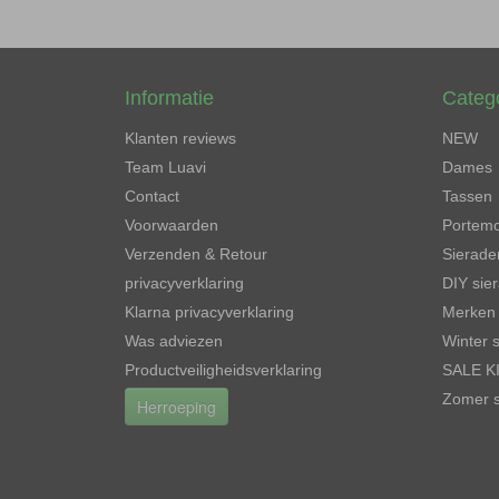
Informatie
Categ
Klanten reviews
NEW
Team Luavi
Dames
Contact
Tassen
Voorwaarden
Portem
Verzenden & Retour
Sierade
privacyverklaring
DIY sie
Klarna privacyverklaring
Merken
Was adviezen
Winter 
Productveiligheidsverklaring
SALE KI
Zomer s
Herroeping