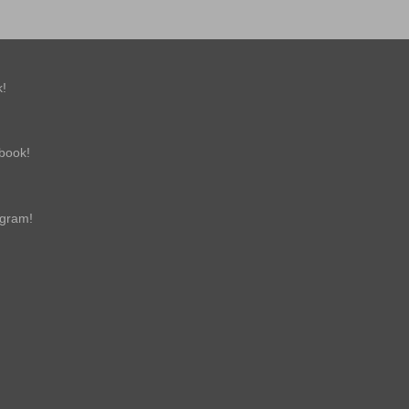
!
book!
gram!