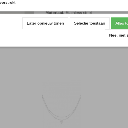
Verkrijgbaar in de kleuren:
goud & zilver.
verstrekt.
Afmeting:
Kan gedragen worden vanaf 16 cm
Materiaal:
Stainless steel
Later opnieuw tonen
Selectie toestaan
Alles 
Nee, niet 