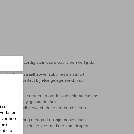
d uit hoogwaardig stainless steel, is een verfijnde
ddelpunt straalt zowel subtiliteit als stijl uit.
ze armband perfect bij elke gelegenheid, van
aal om alleen te dragen, maar hij kan ook moeiteloos
oor een trendy, gelaagde look.
iale
rbare of jezelf verwent, deze armband is een
 verlenen
.
 over hoe
 dit sieraad lang meegaat en zijn mooie glans
dere
l accessoire is dat je keer op keer kunt dragen.
f die u