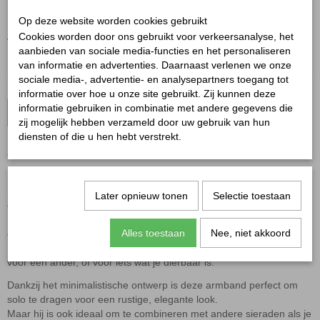
✓
Op voorraad
Op deze website worden cookies gebruikt
Aantal
Cookies worden door ons gebruikt voor verkeersanalyse, het
aanbieden van sociale media-functies en het personaliseren
van informatie en advertenties. Daarnaast verlenen we onze
sociale media-, advertentie- en analysepartners toegang tot
informatie over hoe u onze site gebruikt. Zij kunnen deze
informatie gebruiken in combinatie met andere gegevens die
In winkelwagen
zij mogelijk hebben verzameld door uw gebruik van hun
diensten of die u hen hebt verstrekt.
Armband 3 hartjes goud
Simpel, stijlvol en met een vleugje liefde – deze
Armband 3 hartjes
Later opnieuw tonen
Selectie toestaan
goud
is er een die je moeiteloos elke dag draagt.
Het verfijnde design is voorzien van drie kleine hartjes die subtiel
Alles toestaan
Nee, niet akkoord
opvallen, zonder te overheersen.
De hartjes staan symbool voor liefde in allerlei vormen – voor jezelf,
voor een ander, of voor iets wat je dierbaar is.
Dankzij het minimalistische ontwerp is deze armband perfect om
solo te dragen voor een rustige, elegante look.
Maar hij is ook ideaal om te combineren met andere sieraden als je