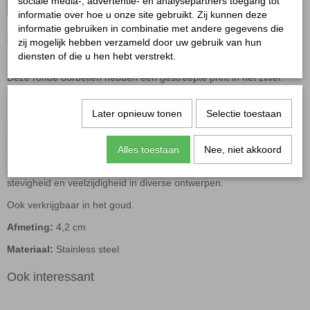
sociale media-, advertentie- en analysepartners toegang tot
In winkelwagen
informatie over hoe u onze site gebruikt. Zij kunnen deze
informatie gebruiken in combinatie met andere gegevens die
Oorbellen statement gestreept zilver
zij mogelijk hebben verzameld door uw gebruik van hun
diensten of die u hen hebt verstrekt.
Deze ronde oorbellen hebben een gestreepte print in het zilver.
Een eigentijdse en gedurfde toevoeging aan je sieraden collectie!
De oorbellen statement gestreept zilver zijn gemaakt van stainless
Later opnieuw tonen
Selectie toestaan
steel.
Stainless steel oorbellen zijn duurzaam, roestvrij, nikkelvrij en
Alles toestaan
Nee, niet akkoord
hebben een moderne uitstraling.
Ze zijn een goede keuze voor dagelijks gebruik vanwege hun
stevigheid en veelzijdigheid in diverse ontwerpen.
Ook verkrijgbaar in het goud.
Afmeting:
4,2 cm
Materiaal:
Stainless steel
Ook interessant