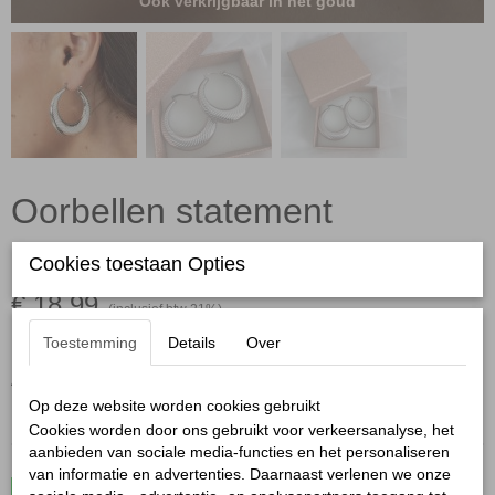
Ook verkrijgbaar in het goud
Oorbellen statement
gestreept zilver
Cookies toestaan Opties
€ 18,99
(inclusief btw 21%)
✓
Op voorraad
Toestemming
Details
Over
Aantal
Op deze website worden cookies gebruikt
Cookies worden door ons gebruikt voor verkeersanalyse, het
aanbieden van sociale media-functies en het personaliseren
van informatie en advertenties. Daarnaast verlenen we onze