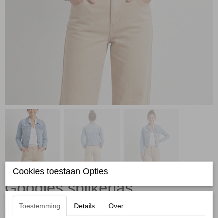
Cookies toestaan Opties
Goodies spijkerjas
Toestemming
Details
Over
€ 39,95
€ 23,97
(inclusief btw 21%)