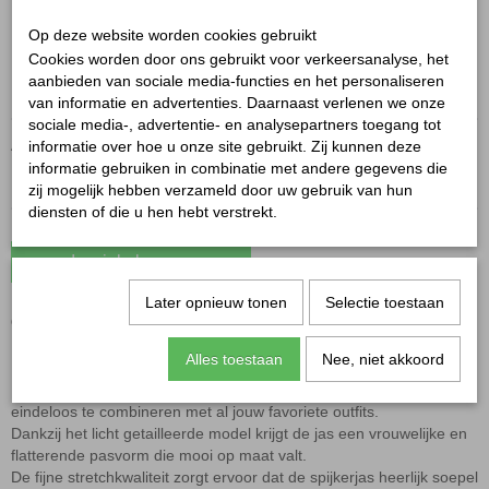
✓
Op voorraad
Op deze website worden cookies gebruikt
Maten:
Cookies worden door ons gebruikt voor verkeersanalyse, het
aanbieden van sociale media-functies en het personaliseren
van informatie en advertenties. Daarnaast verlenen we onze
sociale media-, advertentie- en analysepartners toegang tot
Aantal
informatie over hoe u onze site gebruikt. Zij kunnen deze
informatie gebruiken in combinatie met andere gegevens die
zij mogelijk hebben verzameld door uw gebruik van hun
diensten of die u hen hebt verstrekt.
In winkelwagen
Later opnieuw tonen
Selectie toestaan
Goodies spijkerjas
Alles toestaan
Nee, niet akkoord
De Goodies spijkerjas is een echte musthave voor dit seizoen!
Dit nieuwe model heeft een prachtige lichte voorjaarswassing en is
eindeloos te combineren met al jouw favoriete outfits.
Dankzij het licht getailleerde model krijgt de jas een vrouwelijke en
flatterende pasvorm die mooi op maat valt.
De fijne stretchkwaliteit zorgt ervoor dat de spijkerjas heerlijk soepel