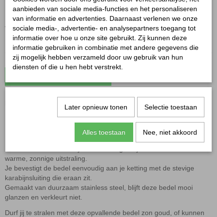
✓
Op voorraad
aanbieden van sociale media-functies en het personaliseren
van informatie en advertenties. Daarnaast verlenen we onze
Aantal
sociale media-, advertentie- en analysepartners toegang tot
informatie over hoe u onze site gebruikt. Zij kunnen deze
informatie gebruiken in combinatie met andere gegevens die
zij mogelijk hebben verzameld door uw gebruik van hun
diensten of die u hen hebt verstrekt.
In winkelwagen
Bedel zon goud
Later opnieuw tonen
Selectie toestaan
De stralende statement bedel voor jouw DIY ketting!
Alles toestaan
Nee, niet akkoord
Maak je DIY ketting helemaal af met deze mooie Bedel zon goud!
De bedel is een echte eyecatcher en geeft jouw sieraad een
warme, zonnige uitstraling.
Je bevestigt de bedel eenvoudig aan je ketting met de stevige
karabijnsluiting die eraan zit.
Gemaakt van duurzaam stainless steel, blijft deze bedel mooi
glanzen en verkleurt niet.
Durf jij te stralen met deze opvallende bedel zon goud, of kunnen